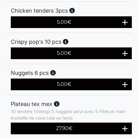
Chicken tenders 3pcs
5.00
€
Crispy pop's 10 pcs
5.00
€
Nuggets 6 pcs
5.00
€
Plateau tex mex
10 tenders 10wings 5 nuggets servi avec 5 frites et maxi
bouteille de coca cola ou fanta
27.90
€