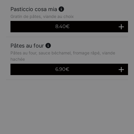
Pasticcio cosa mia
Gratin de pâtes, viande au choix
8.40
€
Pâtes au four
Pâtes au four, sauce béchamel, fromage râpé, viande
hachée
6.90
€