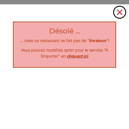
Désolé ...
... mais ce restaurant ne fait pas de "
livraison
"!
Vous pouvez toutefois opter pour le service "A
Emporter" en
cliquant ici