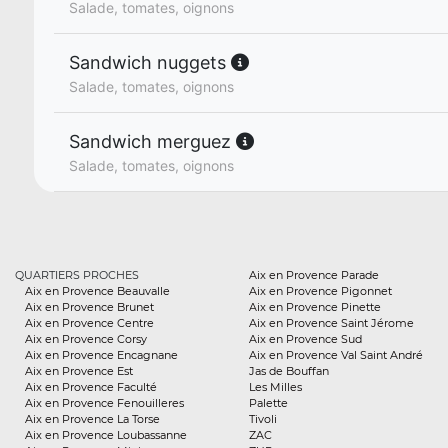
Salade, tomates, oignons
Sandwich nuggets
Salade, tomates, oignons
Sandwich merguez
Salade, tomates, oignons
QUARTIERS PROCHES
Aix en Provence Parade
Aix en Provence Beauvalle
Aix en Provence Pigonnet
Aix en Provence Brunet
Aix en Provence Pinette
Aix en Provence Centre
Aix en Provence Saint Jérome
Aix en Provence Corsy
Aix en Provence Sud
Aix en Provence Encagnane
Aix en Provence Val Saint André
Aix en Provence Est
Jas de Bouffan
Aix en Provence Faculté
Les Milles
Aix en Provence Fenouilleres
Palette
Aix en Provence La Torse
Tivoli
Aix en Provence Loubassanne
ZAC