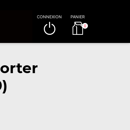
CONNEXION
PANIER
0
orter
)