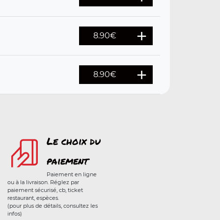
8.90
€
8.90
€
Le choix du
paiement
Paiement en ligne
ou à la livraison. Réglez par
paiement sécurisé, cb, ticket
restaurant, espèces.
(pour plus de détails, consultez les
infos)