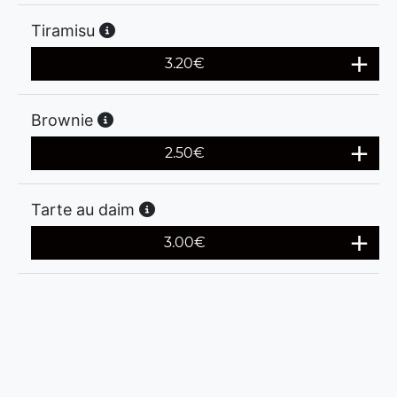
Tiramisu
3.20
€
Brownie
2.50
€
Tarte au daim
3.00
€