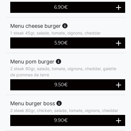
6.90
€
Menu cheese burger
1 steak 45gr, salade, tomate, oignons, cheddar
5.90
€
Menu pom burger
2 steak 80gr, salade, tomate, oignons, cheddar, galette
de pommes de terre
9.50
€
Menu burger boss
2 steak 80gr, chicken, salade, tomate, oignons, cheddar
9.90
€