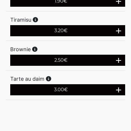
1.90
€
Tiramisu
3.20
€
Brownie
2.50
€
Tarte au daim
3.00
€